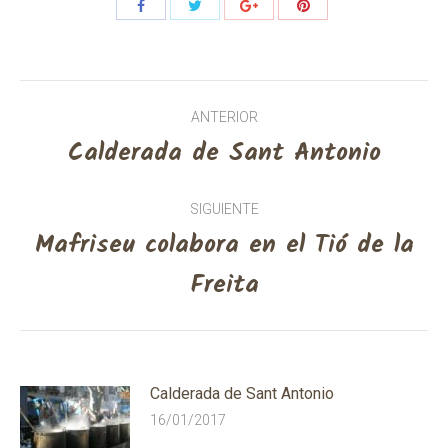
Post
ANTERIOR
Calderada de Sant Antonio
navigation
Previous
post:
SIGUIENTE
Mafriseu colabora en el Tió de la
Next
Freita
post:
Calderada de Sant Antonio
16/01/2017