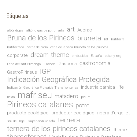
Etiquetas
art
Aubrac
albóndigas
albóndigas de potro
arfa
Bruna de los Pirineos
bruneta
btt
butifarra
butifarrada
carne de potro
cena de la vaca bruneta de los pirineos
dream-theme
corporate
embutidos
España
estany roig
gastronomia
Gascona
Feria de Sant Ermengol
Francia
IGP
GastroPirineus
Indicación Geográfica Protegida
industria cárnica
life
Indicación Geográfica Protegida Transfronteriza
mafriseu
matadero
lleida
picurt
Pirineos catalanes
potro
producto ecológico
productor ecológico
ribera d'urgellet
ternera
Seu de Urgel
super enduro arfa
ternera de los pirineos catalanes
theme
themeforest