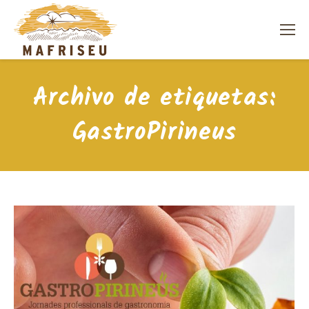
Archivo de etiquetas:
GastroPirineus