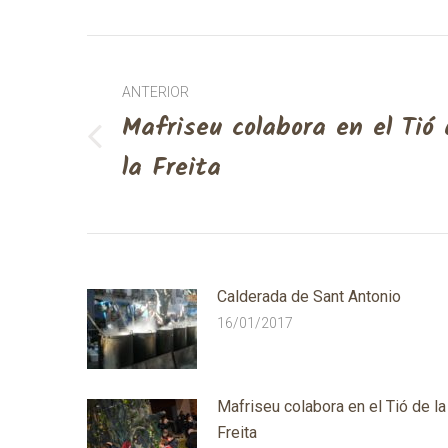
Post
ANTERIOR
navigation
Mafriseu colabora en el Tió 
Previous
la Freita
post:
Calderada de Sant Antonio
16/01/2017
Mafriseu colabora en el Tió de la
Freita