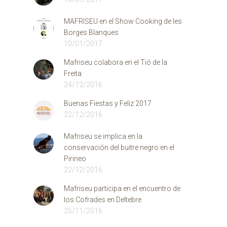
MAFRISEU en el Show Cooking de les
Borges Blanques
10/01/2017
Mafriseu colabora en el Tió de la
Freita
24/12/2016
Buenas Fiestas y Feliz 2017
22/12/2016
Mafriseu se implica en la
conservación del buitre negro en el
Pirineo
22/12/2016
Mafriseu participa en el encuentro de
los Cofrades en Deltebre
25/11/2016