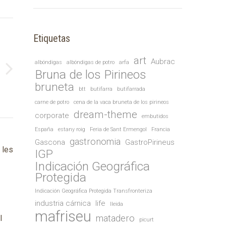
Etiquetas
art
Aubrac
albóndigas
albóndigas de potro
arfa
Bruna de los Pirineos
bruneta
btt
butifarra
butifarrada
carne de potro
cena de la vaca bruneta de los pirineos
dream-theme
corporate
embutidos
España
estany roig
Feria de Sant Ermengol
Francia
gastronomia
Gascona
GastroPirineus
 les
IGP
Indicación Geográfica
Protegida
Indicación Geográfica Protegida Transfronteriza
industria cárnica
life
lleida
mafriseu
matadero
l
picurt