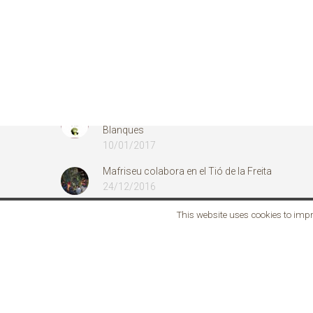
ÚLTIMAS NOTICIAS
Calderada de Sant Antonio
16/01/2017
MAFRISEU en el Show Cooking de les Borges
Blanques
10/01/2017
Mafriseu colabora en el Tió de la Freita
24/12/2016
This website uses cookies to impr