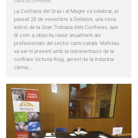
Deixa un comentari
La Confraria del Gras i el Magre va celebrar, el
passat 20 de novembre a Deltebre, una nova
edició de la Gran Trobada dels Confrares, que
té com a objectiu reunir anualment als
professionals del sector carni català. Mafriseu
va ser-hi present amb la representació de la
confrare Victoria Roig, gerent de la indústria
càrnia,…