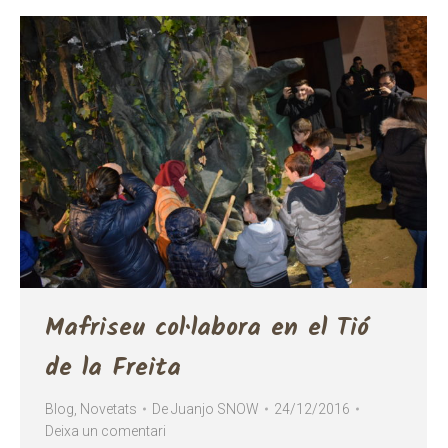
Mafriseu col·labora en el Tió
de la Freita
Blog
,
Novetats
De
Juanjo SNOW
24/12/2016
Deixa un comentari