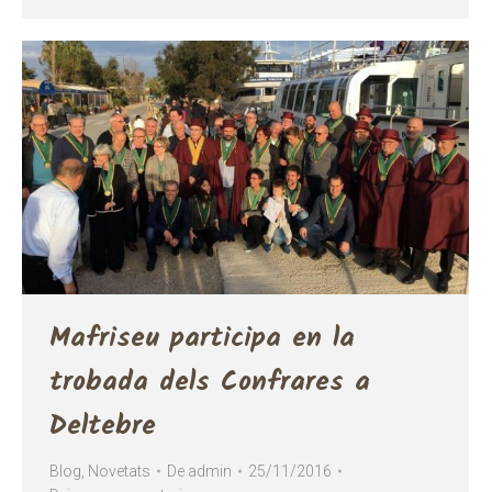
Mafriseu participa en la
trobada dels Confrares a
Deltebre
Blog
,
Novetats
De
admin
25/11/2016