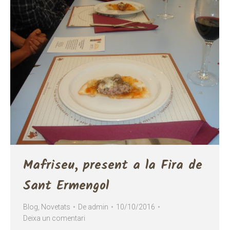
Mafriseu, present a la Fira de
Sant Ermengol
Blog
,
Novetats
De
admin
10/10/2016
Deixa un comentari