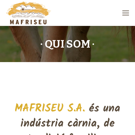
· QUI SOM ·
MAFRISEU S.A.
és una
indústria càrnia, de