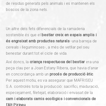
de residus generats pels animals i es mantenen els
boscos de la zona nets.
Un altre dels fets diferencials de la ramaderia
sostenible és que el
bestiar creix en espais amplis i
és engreixat amb productes naturals
-una barreja de
cereals i lleguminoses-, a més de vetllar pel seu
benestar durant tot el cicle de vida.
Així doncs, la
criança respectuosa del bestiar
era una
peça clau per a Joan Estany Ribera, que havia d’anar
en concordança amb un
procés de producció ètic
.
Per aquest motiu, es va assegurar que MAFRISEU
S.A. controlés tota la producció: sacrifici, maduració,
especejament, filetejat, elaboració i envasat de la
carn i elaborats carnis ecològics i convencionals de
l’Alt Pirineu
.