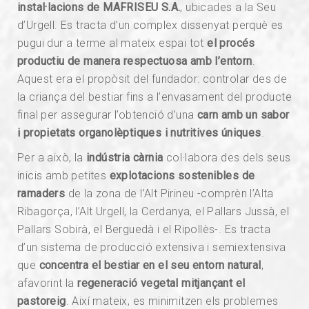
instal·lacions de MAFRISEU S.A.
, ubicades a la Seu
d’Urgell. Es tracta d’un complex dissenyat perquè es
pugui dur a terme al mateix espai tot
el procés
productiu de manera respectuosa amb l’entorn
.
Aquest era el propòsit del fundador: controlar des de
la criança del bestiar fins a l’envasament del producte
final per assegurar l’obtenció d’una
carn amb un sabor
i propietats organolèptiques i nutritives úniques
.
Per a això, la
indústria càrnia
col·labora des dels seus
inicis amb petites
explotacions sostenibles de
ramaders
de la zona de l’Alt Pirineu -comprèn l’Alta
Ribagorça, l’Alt Urgell, la Cerdanya, el Pallars Jussà, el
Pallars Sobirà, el Berguedà i el Ripollès-. Es tracta
d’un sistema de producció extensiva i semiextensiva
que
concentra el bestiar en el seu entorn natural
,
afavorint la
regeneració vegetal mitjançant el
pastoreig
. Així mateix, es minimitzen els problemes