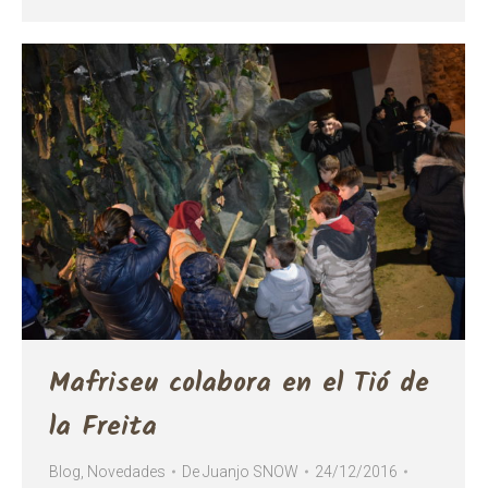
Mafriseu colabora en el Tió de
la Freita
Blog
,
Novedades
De
Juanjo SNOW
24/12/2016